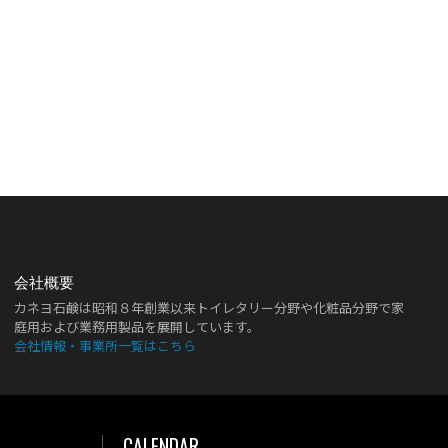
会社概要
カネヨ石鹸は昭和８年創業以来トイレタリー分野や化粧品分野で家
庭用および業務用製品を展開しています。
会社情報・事業所一覧はこちら
CALENDAR