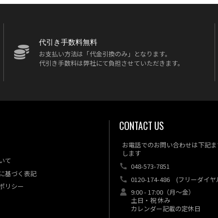
代引き手数料無料
お支払い方法は「代金引換のみ」となります。
代引き手数料は弊社にて負担させていただきます。
CONTACT US
お電話でのお問い合わせは下記ま
します
いて
048-573-7851
に基づく表記
0120-174-486
(フリーダイヤ
ポリシー
9:00 - 17:00（月～金）
土日・祝 休み
カレンダー記載の定休日