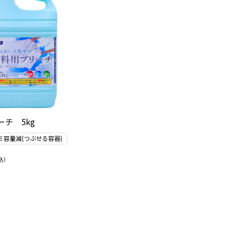
チ 5kg
ミ容量減(つぶせる容器)
込）