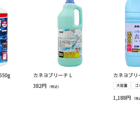
50g
カネヨブリーチ L
カネヨブリー
382円
大容量
ゴ
（税込）
1,188円
（税