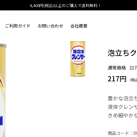
4,400円(税込)以上のご購入で送料無料！
ご利用ガイド
お問い合わせ
会社概要
泡立ち
通常価格
21
217円
（税
豊かな泡立
液体クレン
きめ細やか
商品コード：
0