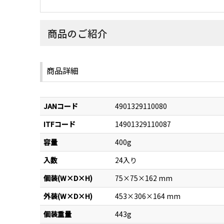
商品のご紹介
商品詳細
JANコード
4901329110080
ITFコード
14901329110087
容量
400g
入数
24入り
個装(W×D×H)
75×75×162 mm
外装(W×D×H)
453×306×164 mm
個装重量
443g