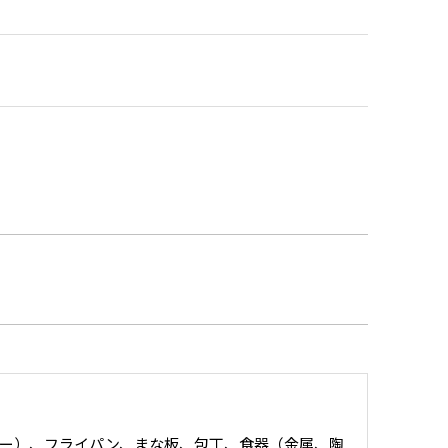
ー）、フライパン、まな板、包丁、食器（金属、陶