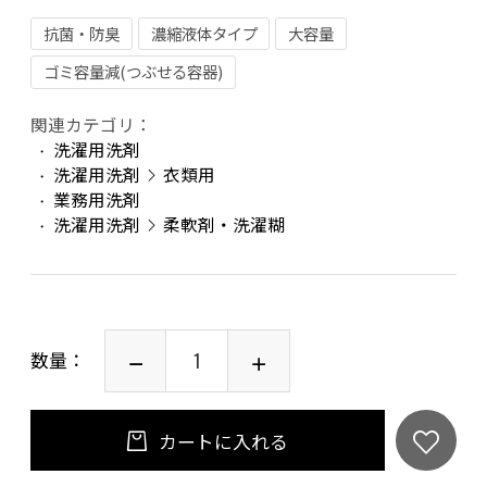
抗菌・防臭
濃縮液体タイプ
大容量
ゴミ容量減(つぶせる容器)
関連カテゴリ：
洗濯用洗剤
洗濯用洗剤
衣類用
業務用洗剤
洗濯用洗剤
柔軟剤・洗濯糊
数量：
カートに入れる