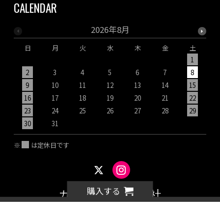
CALENDAR
2026年8月
日
月
火
水
木
金
土
1
2
3
4
5
6
7
8
9
10
11
12
13
14
15
1
16
17
18
19
20
21
22
2
23
24
25
26
27
28
29
2
30
31
※
は定休日です
購入する
カネヨ石鹸株式会社
© カネヨ石鹸株式会社 all rights reserved.