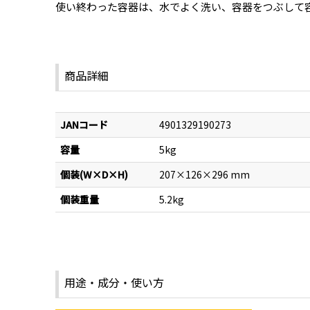
使い終わった容器は、水でよく洗い、容器をつぶして
商品詳細
JANコード
4901329190273
容量
5kg
個装(W×D×H)
207×126×296 mm
個装重量
5.2kg
用途・成分・使い方