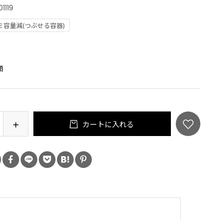
01119
ミ容量減(つぶせる容器)
：
類
カートに入れる