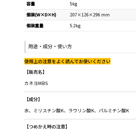
容量
5kg
個装(W×D×H)
207×126×296 mm
個装重量
5.2kg
用途・成分・使い方
使用上の注意をよく読んでお使いください
販売名
カネヨMBS
成分
水、ミリスチン酸K、ラウリン酸K、パルミチン酸K
つめかえ時の注意