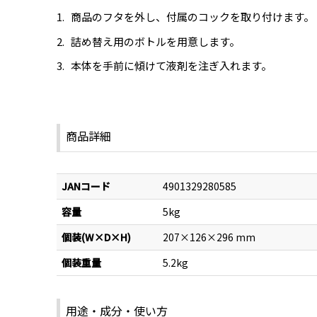
商品のフタを外し、付属のコックを取り付けます。
詰め替え用のボトルを用意します。
本体を手前に傾けて液剤を注ぎ入れます。
商品詳細
JANコード
4901329280585
容量
5kg
個装(W×D×H)
207×126×296 mm
個装重量
5.2kg
用途・成分・使い方