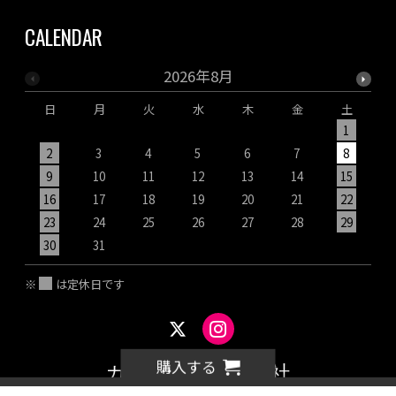
CALENDAR
2026年8月
日
月
火
水
木
金
土
1
2
3
4
5
6
7
8
9
10
11
12
13
14
15
1
16
17
18
19
20
21
22
2
23
24
25
26
27
28
29
2
30
31
※
は定休日です
購入する
カネヨ石鹸株式会社