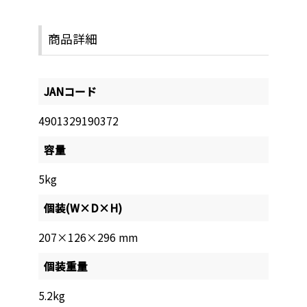
商品詳細
JANコード
4901329190372
容量
5kg
個装(W×D×H)
207×126×296 mm
個装重量
5.2kg