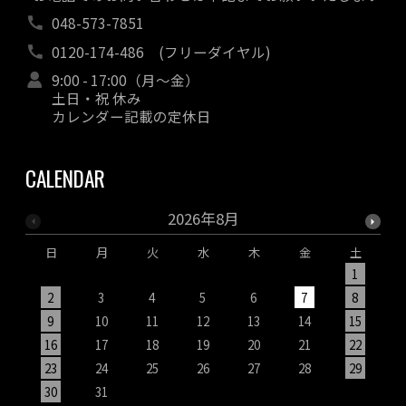
048-573-7851
0120-174-486
(フリーダイヤル)
9:00 - 17:00（月～金）
土日・祝 休み
カレンダー記載の定休日
CALENDAR
2026年8月
日
月
火
水
木
金
土
1
2
3
4
5
6
7
8
9
10
11
12
13
14
15
1
16
17
18
19
20
21
22
2
23
24
25
26
27
28
29
2
30
31