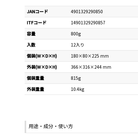
JANコード
4901329290850
ITFコード
14901329290857
容量
800g
入数
12入り
個装(W×D×H)
180×80×225 mm
外装(W×D×H)
366×316×244 mm
個装重量
815g
外装重量
10.4kg
用途・成分・使い方