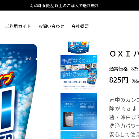
4,400円(税込)以上のご購入で送料無料！
ご利用ガイド
お問い合わせ
会社概要
ＯＸＩ 
通常価格
82
825円
（税
家中のガン
除ができま
菌・漂白ま
洗浄力パワ
安心して使