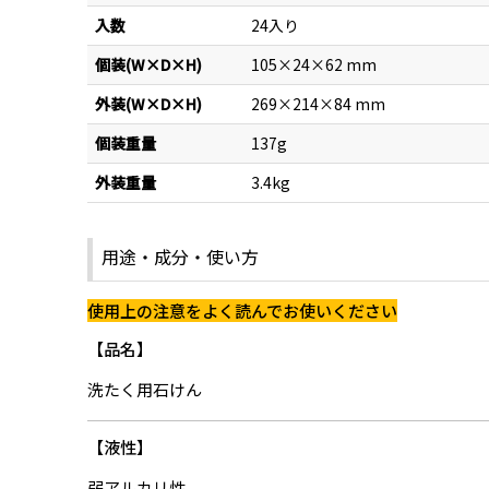
入数
24入り
個装(W×D×H)
105×24×62 mm
外装(W×D×H)
269×214×84 mm
個装重量
137g
外装重量
3.4kg
用途・成分・使い方
使用上の注意をよく読んでお使いください
品名
洗たく用石けん
液性
弱アルカリ性