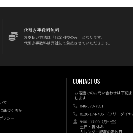
代引き手数料無料
お支払い方法は「代金引換のみ」となります。
代引き手数料は弊社にて負担させていただきます。
CONTACT US
お電話でのお問い合わせは下記ま
します
いて
048-573-7851
に基づく表記
0120-174-486
(フリーダイヤ
ポリシー
9:00 - 17:00（月～金）
土日・祝 休み
カレンダー記載の定休日