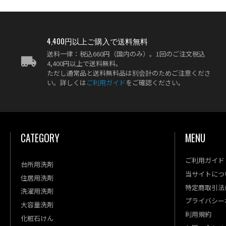
4,400円以上ご購入で送料無料
送料一律：税込660円（国内のみ）。1回のご注文税込
4,400円以上で送料無料。
ただし通常品と送料無料品は別会計のためご注意くださ
い。詳しくは
ご利用ガイド
をご確認ください。
CATEGORY
MENU
ご利用ガイド
台所用洗剤
当サイトにつ
住居用洗剤
特定商取引法
洗濯用洗剤
プライバシー
大容量洗剤
利用規約
化粧石けん