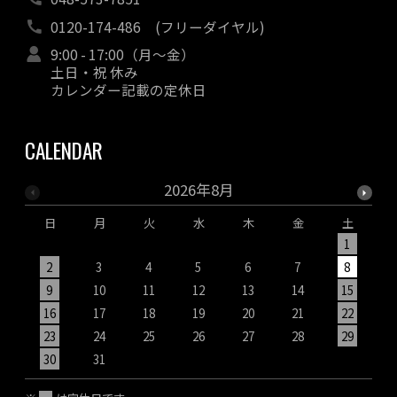
0120-174-486
(フリーダイヤル)
9:00 - 17:00（月～金）
土日・祝 休み
カレンダー記載の定休日
CALENDAR
2026年8月
日
月
火
水
木
金
土
1
2
3
4
5
6
7
8
9
10
11
12
13
14
15
1
16
17
18
19
20
21
22
2
23
24
25
26
27
28
29
2
30
31