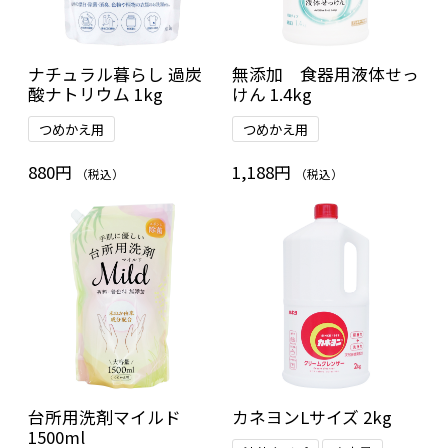
ナチュラル暮らし 過炭
無添加 食器用液体せっ
酸ナトリウム 1kg
けん 1.4kg
つめかえ用
つめかえ用
880円
1,188円
（税込）
（税込）
台所用洗剤マイルド
カネヨンLサイズ 2kg
1500ml