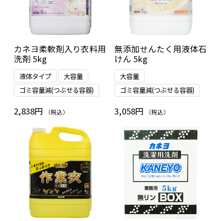
カネヨ柔軟剤入り衣料用
無添加せんたく用液体石
洗剤 5kg
けん 5kg
液体タイプ
大容量
大容量
ゴミ容量減(つぶせる容器)
ゴミ容量減(つぶせる容器)
2,838円
3,058円
（税込）
（税込）