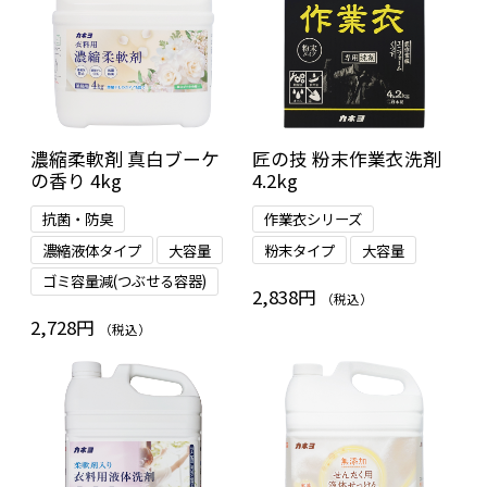
濃縮柔軟剤 真白ブーケ
匠の技 粉末作業衣洗剤
の香り 4kg
4.2kg
抗菌・防臭
作業衣シリーズ
濃縮液体タイプ
大容量
粉末タイプ
大容量
ゴミ容量減(つぶせる容器)
2,838円
（税込）
2,728円
（税込）